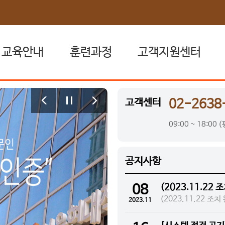
교육안내
훈련과정
고객지원센터
고용보험 환급제도
훈련일정
공지사항
고객센터
02-2638
국민내일배움카드
전체훈련과정
자료실
09:00 ~ 18:00 
원격훈련과정
FAQ
집체훈련과정
1:1문의
공지사항
혼합훈련과정
취업상담 신청
08
(2023.11.22
원격지원서비스
(2023.11.22 조
2023.11